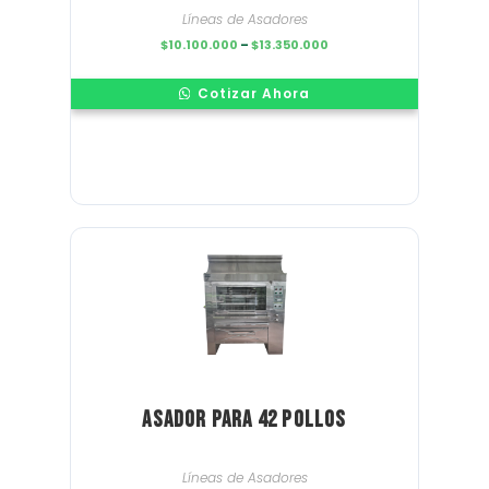
Líneas de Asadores
Price
$
10.100.000
–
$
13.350.000
range:
$10.100.000
through
Cotizar Ahora
$13.350.000
Asador para 42 pollos
Líneas de Asadores