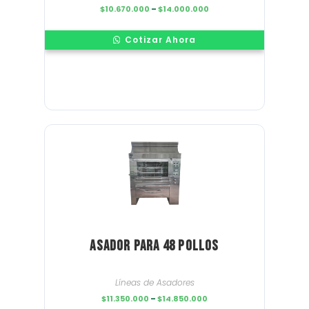
Price
$
10.670.000
–
$
14.000.000
range:
$10.670.000
through
Cotizar Ahora
$14.000.000
Asador para 48 pollos
Líneas de Asadores
Price
$
11.350.000
–
$
14.850.000
range: