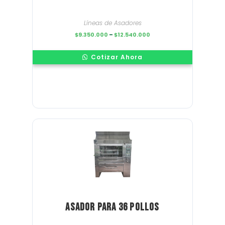
Líneas de Asadores
Price
$
9.350.000
–
$
12.540.000
range:
$9.350.000
through
Cotizar Ahora
$12.540.000
Asador para 36 pollos