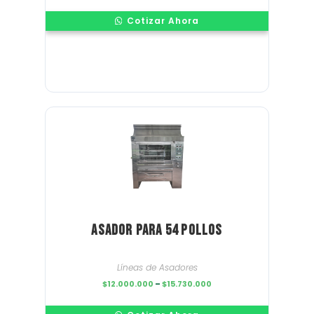
$11.350.000
through
Cotizar Ahora
$14.850.000
Asador para 54 pollos
Líneas de Asadores
Price
$
12.000.000
–
$
15.730.000
range:
$12.000.000
through