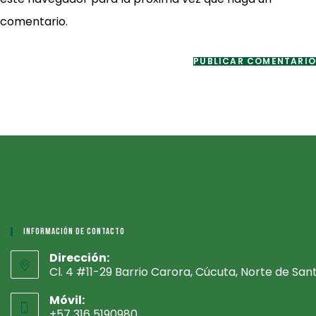
comentar
web
comentario.
(opcional)
Información De Contacto
Dirección:
Cl. 4 #11-29 Barrio Carora, Cúcuta, Norte de San
Móvil:
+57 316 5190980