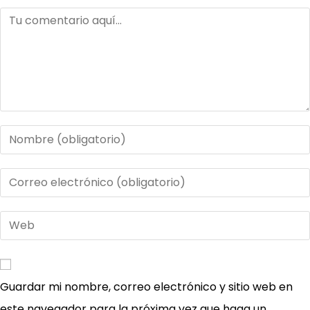
Comentario
Introduce
tu
nombre
Introduce
o
tu
nombre
dirección
Introduce
de
de
la
usuario
correo
URL
para
electrónico
de
Guardar mi nombre, correo electrónico y sitio web en
comentar
para
tu
este navegador para la próxima vez que haga un