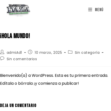
Saltar
Menú
al
contenido
¡Hola mundo!
Autor
Publicación
Categoría
admiAd1
10 marzo, 2025
Sin categoría
de
de
de
Comentarios
Sin comentarios
la
la
la
de
entrada:
entrada:
entrada:
la
entrada:
Bienvenido(a) a WordPress. Esta es tu primera entrada.
Edítala o bórrala ¡y comienza a publicar!
Deja un comentario