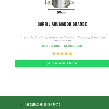
Barril Ahumador Grande
Líneas de Asadores
,
Líneas de Comidas Rápidas
,
Líneas de
Restaurante
Price
$
1.000.000
–
$
1.200.000
range:
$1.000.000
through
$1.200.000
Valorado en
Cotizar Ahora
5.00
de 5
Información De Contacto