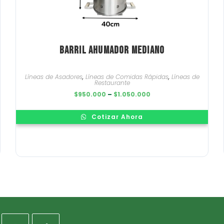
Barril Ahumador Mediano
Líneas de Asadores
,
Líneas de Comidas Rápidas
,
Líneas de
Restaurante
Price
$
950.000
–
$
1.050.000
range:
$950.000
through
Cotizar Ahora
$1.050.000