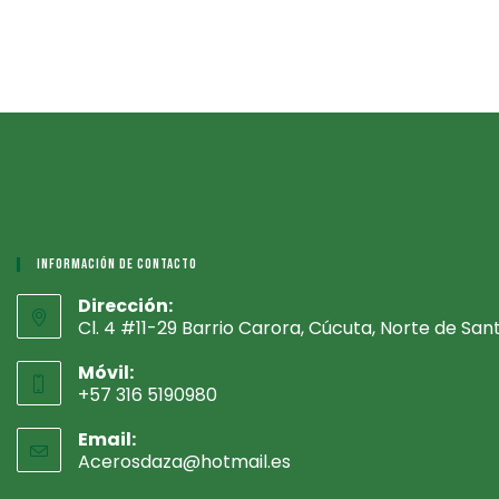
Información De Contacto
Dirección:
Cl. 4 #11-29 Barrio Carora, Cúcuta, Norte de San
Móvil:
+57 316 5190980
Email:
Acerosdaza@hotmail.es
Se
abre