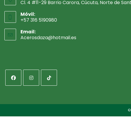
Cl. 4 #11-29 Barrio Carora, Cúcuta, Norte de San
Móvil:
+57 316 5190980
Email:
Acerosdaza@hotmail.es
Se
abre
en
tu
aplicación
Se
Se
Se
abre
abre
abre
en
en
en
©
una
una
una
nueva
nueva
nueva
pestaña
pestaña
pestaña